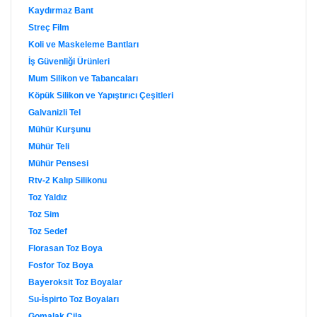
Kaydırmaz Bant
Streç Film
Koli ve Maskeleme Bantları
İş Güvenliği Ürünleri
Mum Silikon ve Tabancaları
Köpük Silikon ve Yapıştırıcı Çeşitleri
Galvanizli Tel
Mühür Kurşunu
Mühür Teli
Mühür Pensesi
Rtv-2 Kalıp Silikonu
Toz Yaldız
Toz Sim
Toz Sedef
Florasan Toz Boya
Fosfor Toz Boya
Bayeroksit Toz Boyalar
Su-İspirto Toz Boyaları
Gomalak Cila