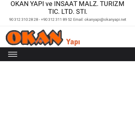
OKAN YAPI ve INSAAT MALZ. TURIZM
TIC. LTD. STI.
90 312 310 28 28 - +90 312 311 89 52
Email: okanyapi@okanyapi.net