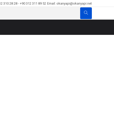
12 310 28 28 - +90 312 311 89 52
Email: okanyapi@okanyapi.net