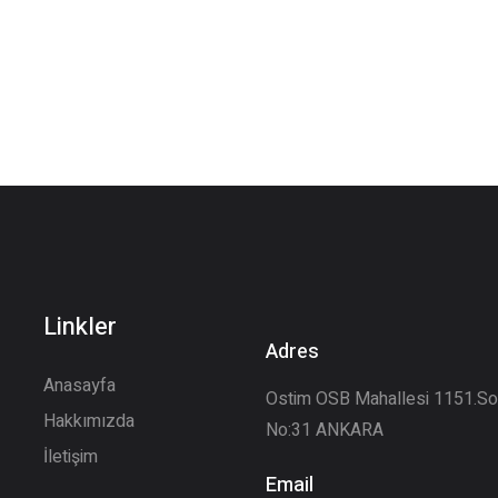
Linkler
Adres
Anasayfa
Ostim OSB Mahallesi 1151.S
Hakkımızda
No:31 ANKARA
İletişim
Email