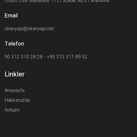
Ostim OSB Mahallesi 1151.Sokak No:31 ANKARA
Email
okanyapi@okanyapi.net
Telefon
90 312 310 28 28 - +90 312 311 89 52
Linkler
Anasayfa
Hakkımızda
İletişim