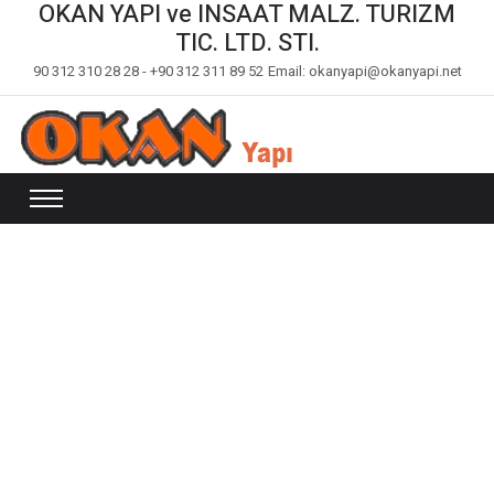
OKAN YAPI ve INSAAT MALZ. TURIZM
TIC. LTD. STI.
90 312 310 28 28 - +90 312 311 89 52
Email: okanyapi@okanyapi.net