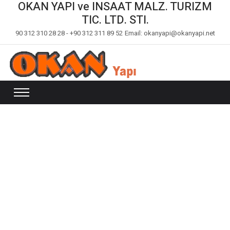
OKAN YAPI ve INSAAT MALZ. TURIZM
TIC. LTD. STI.
90 312 310 28 28 - +90 312 311 89 52
Email: okanyapi@okanyapi.net