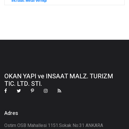
Incralac Metal Vernigi
OKAN YAPI ve INSAAT MALZ. TURIZM
TIC. LTD. STI.
Adres
Ostim OSB Mahallesi 1151.Sokak No:31 ANKARA